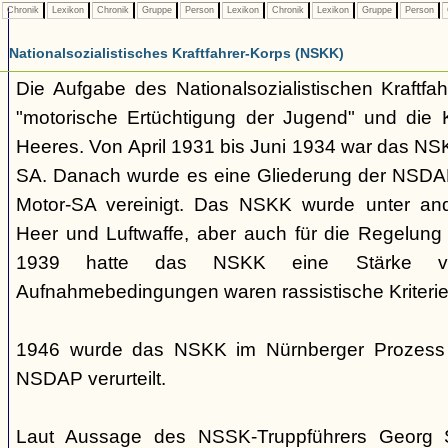
Chronik
Lexikon
Chronik
Gruppe
Person
Lexikon
Chronik
Lexikon
Gruppe
Person
Nationalsozialistisches Kraftfahrer-Korps (NSKK)
Die Aufgabe des Nationalsozialistischen Kraftfa
"motorische Ertüchtigung der Jugend" und die K
Heeres. Von April 1931 bis Juni 1934 war das NS
SA. Danach wurde es eine Gliederung der NSDAP
Motor-SA vereinigt. Das NSKK wurde unter and
Heer und Luftwaffe, aber auch für die Regelung 
1939 hatte das NSKK eine Stärke 
Aufnahmebedingungen waren rassistische Kriterie
1946 wurde das NSKK im Nürnberger Prozess a
NSDAP verurteilt.
Laut Aussage des NSSK-Truppführers Georg 