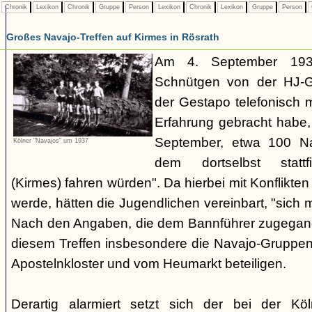
Chronik
Lexikon
Chronik
Gruppe
Person
Lexikon
Chronik
Lexikon
Gruppe
Person
Großes Navajo-Treffen auf Kirmes in Rösrath
Am 4. September 1937
Schnütgen von der HJ-Ge
der Gestapo telefonisch m
Erfahrung gebracht habe
September, etwa 100 N
Kölner "Navajos" um 1937
dem dortselbst stattf
(Kirmes) fahren würden". Da hierbei mit Konflikten
werde, hätten die Jugendlichen vereinbart, "sich 
Nach den Angaben, die dem Bannführer zugegang
diesem Treffen insbesondere die Navajo-Gruppen
Apostelnkloster und vom Heumarkt beteiligen.
Derartig alarmiert setzt sich der bei der K