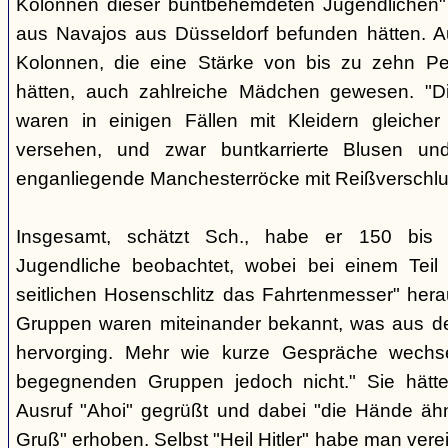
Kolonnen dieser buntbehemdeten Jugendlichen" 
aus Navajos aus Düsseldorf befunden hätten. A
Kolonnen, die eine Stärke von bis zu zehn Per
hätten, auch zahlreiche Mädchen gewesen. "Di
waren in einigen Fällen mit Kleidern gleicher
versehen, und zwar buntkarrierte Blusen un
enganliegende Manchesterröcke mit Reißverschlus
Insgesamt, schätzt Sch., habe er 150 bis 2
Jugendliche beobachtet, wobei bei einem Tei
seitlichen Hosenschlitz das Fahrtenmesser" hera
Gruppen waren miteinander bekannt, was aus de
hervorging. Mehr wie kurze Gespräche wechse
begegnenden Gruppen jedoch nicht." Sie hätt
Ausruf "Ahoi" gegrüßt und dabei "die Hände äh
Gruß" erhoben. Selbst "Heil Hitler" habe man ver