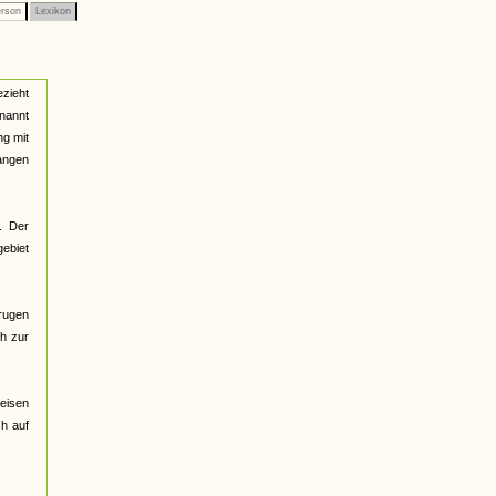
rson
Lexikon
ezieht
nannt
ng mit
fangen
. Der
gebiet
rugen
ch zur
eisen
ch auf