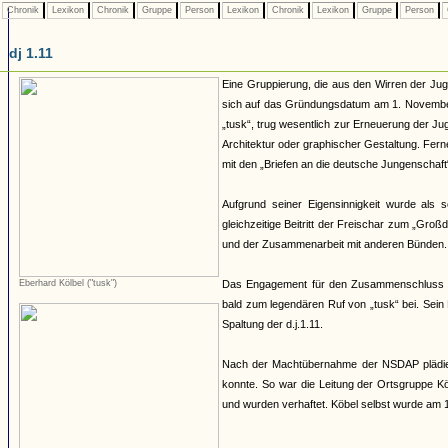
Chronik
Lexikon
Chronik
Gruppe
Person
Lexikon
Chronik
Lexikon
Gruppe
Person
dj 1.11
Eine Gruppierung, die aus den Wirren der Ju
sich auf das Gründungsdatum am 1. November 
„tusk“, trug wesentlich zur Erneuerung der Ju
Architektur oder graphischer Gestaltung. Ferne
mit den „Briefen an die deutsche Jungenschaft“
Aufgrund seiner Eigensinnigkeit wurde als
gleichzeitige Beitritt der Freischar zum „Gr
und der Zusammenarbeit mit anderen Bünden. 
Eberhard Kölbel ("tusk")
Das Engagement für den Zusammenschluss de
bald zum legendären Ruf von „tusk“ bei. Sein 
Spaltung der d.j.1.11.
Nach der Machtübernahme der NSDAP plädiert
konnte. So war die Leitung der Ortsgruppe Köl
und wurden verhaftet. Köbel selbst wurde am 