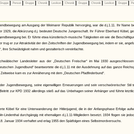
Gruppe
Person
Gruppe
Chronik
Lexikon
Chronik
Gruppe
Chronik
Lexikon
Gruppe
Pe
gendbewegung am Ausgang der Weimarer Republik hervorging, war die d.j.1.11. Ihr Name b
1929, die Abkürzung d.j. bedeutet Deutsche Jungenschaft. Ihr Führer Eberhard Köbel, ge
gendbewegung bei. Er führte etwa künstlerisch-musische Tätigkeiten ein wie die Beschäftigu
r trug er zur Attraktivität der den Zeitschriften der Jugendbewegung bei, indem er sie, ange
, ihre Schwülstigkeit nahm und gestalterisch vereinfachte.
 schwäbischer Landesleiter aus der „Deutschen Freischar“ im Mai 1930 ausgeschlossen
oßdeutschen Jugendbund“ beantwortete die d.j.1.11 mit der Ausdehnung auf das ganze Reichs
Zeitweise kam es zur Annäherung mit dem „Deutschen Pfadfinderbund“.
r Jugendbewegung, seine eigenwilligen Erneuerungen und sein verschwörerischer Stil t
Beitritt zur KPD 1932 allerdings stieß auf das Unbehagen seiner Anhänger und führte letztli
e Köbel für eine Unterwanderung der Hitlerjugend, die in der Anfangsphase Erfolge aufw
n-Lindenthal durchgängig mit ehemaligen d.j.1.11-Mitgliedern besetzt. 1934 flogen sie jedo
18. Januar 1934 verhaftet und erlag 1955 den Spätfolgen eines Selbstmordversuchs.