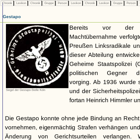
Chronik
Lexikon
Chronik
Gruppe
Person
Lexikon
Chronik
Lexikon
Gruppe
Person
Gestapo
Bereits vor der nat
Machtübernahme verfolgte 
Preußen Linksradikale u
dieser Abteilung entwicke
Geheime Staatspolizei (
politischen Gegner de
vorging. Ab 1936 wurde si
und der Sicherheitspolize
Siegel der Gestapo-Stelle Köln
fortan Heinrich Himmler u
Die Gestapo konnte ohne jede Bindung an Rech
vornehmen, eigenmächtig Strafen verhängen und
Änderung von Gerichtsurteilen verlangen. Wi