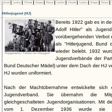
Chronik
Lexikon
Chronik
Gruppe
Person
Lexikon
Chronik
Lexikon
Gruppe
Person
Hitlerjugend (HJ)
Bereits 1922 gab es in 
Adolf Hitler" als Jugen
vorübergehenden Verbot d
als "Hitlerjugend, Bund 
wieder belebt. 1932 wurd
Propagandafoto: "Fanfaren der Hitlerjugend"
Jugendverbände der Part
Bund Deutscher Mädel) unter dem Dach der HJ vere
HJ wurden uniformiert.
Nach der Machtübernahme entwickelte sich 
Jugendverband. Sie übernahm die Mitgl
gleichgeschalteten Jugendorganisationen. Mit 
vom 1. Dezember 1936 wurde sie zu