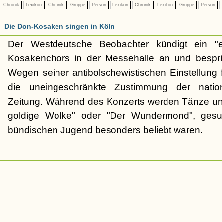
Chronik
Lexikon
Chronik
Gruppe
Person
Lexikon
Chronik
Lexikon
Gruppe
Person
Die Don-Kosaken singen in Köln
Der Westdeutsche Beobachter kündigt ein "e
Kosakenchors in der Messehalle an und bespric
Wegen seiner antibolschewistischen Einstellung 
die uneingeschränkte Zustimmung der nationa
Zeitung. Während des Konzerts werden Tänze un
goldige Wolke" oder "Der Wundermond", gesu
bündischen Jugend besonders beliebt waren.