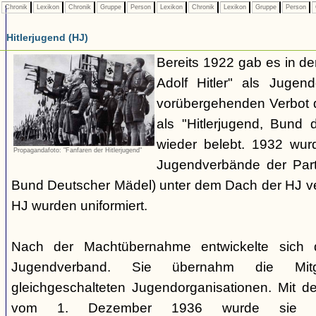
Chronik
Lexikon
Chronik
Gruppe
Person
Lexikon
Chronik
Lexikon
Gruppe
Person
Hitlerjugend (HJ)
Bereits 1922 gab es in 
Adolf Hitler" als Jugen
vorübergehenden Verbot d
als "Hitlerjugend, Bund 
wieder belebt. 1932 wurd
Propagandafoto: "Fanfaren der Hitlerjugend"
Jugendverbände der Part
Bund Deutscher Mädel) unter dem Dach der HJ vere
HJ wurden uniformiert.
Nach der Machtübernahme entwickelte sich 
Jugendverband. Sie übernahm die Mitgl
gleichgeschalteten Jugendorganisationen. Mit 
vom 1. Dezember 1936 wurde sie zu