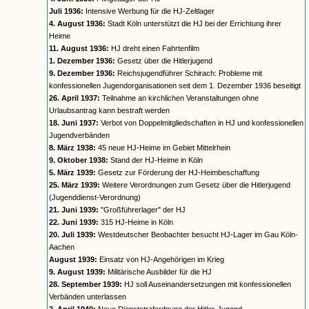
Juli 1936:
Intensive Werbung für die HJ-Zeltlager
4. August 1936:
Stadt Köln unterstützt die HJ bei der Errichtung ihrer
Heime
11. August 1936:
HJ dreht einen Fahrtenfilm
1. Dezember 1936:
Gesetz über die Hitlerjugend
9. Dezember 1936:
Reichsjugendführer Schirach: Probleme mit
konfessionellen Jugendorganisationen seit dem 1. Dezember 1936 beseitigt
26. April 1937:
Teilnahme an kirchlichen Veranstaltungen ohne
Urlaubsantrag kann bestraft werden
18. Juni 1937:
Verbot von Doppelmitgliedschaften in HJ und konfessionellen
Jugendverbänden
8. März 1938:
45 neue HJ-Heime im Gebiet Mittelrhein
9. Oktober 1938:
Stand der HJ-Heime in Köln
5. März 1939:
Gesetz zur Förderung der HJ-Heimbeschaffung
25. März 1939:
Weitere Verordnungen zum Gesetz über die Hitlerjugend
(Jugenddienst-Verordnung)
21. Juni 1939:
"Großführerlager" der HJ
22. Juni 1939:
315 HJ-Heime in Köln
20. Juli 1939:
Westdeutscher Beobachter besucht HJ-Lager im Gau Köln-
Aachen
August 1939:
Einsatz von HJ-Angehörigen im Krieg
9. August 1939:
Militärische Ausbilder für die HJ
28. September 1939:
HJ soll Auseinandersetzungen mit konfessionellen
Verbänden unterlassen