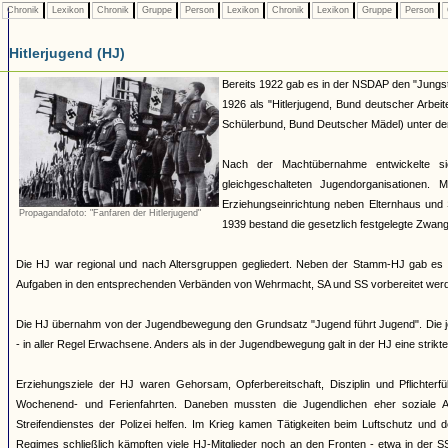
Chronik
Lexikon
Chronik
Gruppe
Person
Lexikon
Chronik
Lexikon
Gruppe
Person
Hitlerjugend (HJ)
Bereits 1922 gab es in der NSDAP den "Jungst
1926 als "Hitlerjugend, Bund deutscher Arbei
Schülerbund, Bund Deutscher Mädel) unter dem 
Nach der Machtübernahme entwickelte si
gleichgeschalteten Jugendorganisationen
Erziehungseinrichtung neben Elternhaus und 
Propagandafoto: "Fanfaren der Hitlerjugend"
1939 bestand die gesetzlich festgelegte Zwang
Die HJ war regional und nach Altersgruppen gegliedert. Neben der Stamm-HJ gab es S
Aufgaben in den entsprechenden Verbänden von Wehrmacht, SA und SS vorbereitet werde
Die HJ übernahm von der Jugendbewegung den Grundsatz "Jugend führt Jugend". Die jew
- in aller Regel Erwachsene. Anders als in der Jugendbewegung galt in der HJ eine strik
Erziehungsziele der HJ waren Gehorsam, Opferbereitschaft, Disziplin und Pflichterfü
Wochenend- und Ferienfahrten. Daneben mussten die Jugendlichen eher soziale A
Streifendienstes der Polizei helfen. Im Krieg kamen Tätigkeiten beim Luftschutz und
Regimes schließlich kämpften viele HJ-Mitglieder noch an den Fronten - etwa in der S