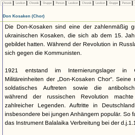
Chronik
Lexikon
Chronik
Gruppe
Person
Lexikon
Chronik
Lexikon
Gruppe
Person
Don Kosaken (Chor)
Die Don-Kosaken sind eine der zahlenmäßig g
ukrainischen Kosaken, die sich ab dem 15. Jah
gebildet hatten. Während der Revolution in Russ
sich gegen die Kommunisten.
1921 entstand im Internierungslager in 
Militäreinheiten der „Don-Kosaken Chor“. Seine mi
soldatisches Auftreten sowie die antibolsc
während der russischen Revolution macht
zahlreicher Legenden. Auftritte in Deutschl
insbesondere bei jungen Anhängern populär. So f
das Instrument Balalaika Verbreitung bei der d.j.1.