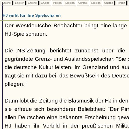
Chronik
Lexikon
Chronik
Gruppe
Person
Lexikon
Chronik
Lexikon
Gruppe
Person
HJ wirbt für ihre Spielscharen
Der Westdeutsche Beobachter bringt eine lange
HJ-Spielscharen.
Die NS-Zeitung berichtet zunächst über die
gegründete Grenz- und Auslandsspielschar: "Sie so
die deutsche Kultur leisten. Im Grenzland und au
trägt sie mit dazu bei, das Bewußtsein des Deuts
pflegen."
Dann lobt die Zeitung die Blasmusik der HJ in d
sie erfreue sich besonderer Beliebtheit: "Der Pim
allen Deutschen eine bekannte Erscheinung gew
HJ haben ihr Vorbild in der preußischen Milit