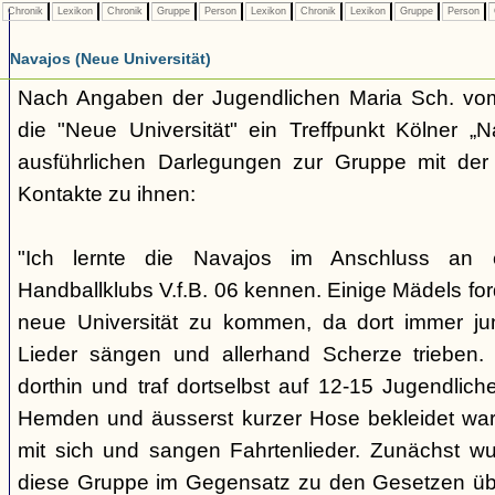
Chronik
Lexikon
Chronik
Gruppe
Person
Lexikon
Chronik
Lexikon
Gruppe
Person
Navajos (Neue Universität)
Nach Angaben der Jugendlichen Maria Sch. vo
die "Neue Universität" ein Treffpunkt Kölner „N
ausführlichen Darlegungen zur Gruppe mit der 
Kontakte zu ihnen:
"Ich lernte die Navajos im Anschluss an
Handballklubs V.f.B. 06 kennen. Einige Mädels for
neue Universität zu kommen, da dort immer ju
Lieder sängen und allerhand Scherze trieben.
dorthin und traf dortselbst auf 12-15 Jugendliche,
Hemden und äusserst kurzer Hose bekleidet war
mit sich und sangen Fahrtenlieder. Zunächst wus
diese Gruppe im Gegensatz zu den Gesetzen üb