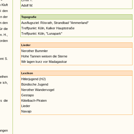
Ernst T.
 Kluft
Adolf W.
i den
In der
Topografie
on den
Ausflugsziel: Rösrath, Strandbad "Ammerland"
Treffpunkt: Köln, Kalker Hauptstraße
ür die
Treffpunkt: Köln, "Lunapark"
n. H.,
worden
Lieder
Nerother Bummler
Hohe Tannen weisen die Sterne
nnt S.
Wir lagen kurz vor Madagaskar
Lexikon
eihen
Hitlerjugend (HJ)
e ich,
Bündische Jugend
Nerother Wandervogel
Gestapo
s die
Kittelbach-Piraten
Lieder
Navajo
Jungen