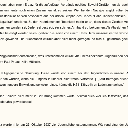
pen haben einen Ersatz für die aufgelösten Verbände gebildet. Sowohl Grußformen als auch
agen um heute noch einen Zusammenhalt zu zeigen. Wer bei den Navajos angibt früher be
usstsein lasse sich besonders aus der dritten Strophe des Liedes "Hohe Tannen" ablesen. 
adagaskar" umdichte. Zu den Kraftriemen mit Totenkopf merkt er an, dass dieses Zeichen v
nommen worden sei. Jeder sei bestrebt, ein solches Armband zu bekommen. Als Abzeichen f
tze befestigt worden seien, gedient. Sie seien von einem Hans Heck umsonst verteilt worde
 Fahrt gewesen. Die Buchstaben würden aber nicht mehr getragen, da dies zu gefährlich ge
 Ringpfadfinder entschieden, was unternommen würde. Als überall bekannte Jugendlichen ne
em Paul Pr. aus Köln-Mülheim.
eine HJ-gegnerische Stimmung. Diese wurde von einem Teil der Jugendlichen in unsere R
en wurden, wenn sie Jungens in unserer Kluft trafen, verstärkt. [...] Auf Befragen erklär
wenn unsere Entwicklung so weiter ginge, könne die HJ in Kürze ihren Laden zumachen."
en Kölnern nicht mehr in Berührung kommen wollte: "Zumal auch weil ich feststellte, das
diebstahls geworden sei.
zzia werden hier am 21. Oktober 1937 vier Jugendliche festgenommen. Während einer der 