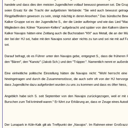
handele und dass dies den meisten Jugendlichen vollauf bewusst gewesen sei. Die Grup
seien Ersatz für die Tracht der aufgelösten Verbände: "Sie wird auch bewusst getr
Ringpfadfindern gewesen zu sein, steigt mächtig in deren Ansehen." Das bündische Bew
Kalker Gruppe sei es der Jugendliche S., der die Lieder aufbringe und wie das Lied "M
Mitgliedern des Kölner "Kanonen-Kellers" aufgebracht und später von den Kalkern über
Kalker Navajos hätten eine Zeitlang auch die Buchstaben "KN" aus Metall, die an der Mü
der bei der HJ sei, habe mit den Navajos sonst aber nichts zu tun und sei nie mit auf
sei.
Darauf befragt, ob es Führer unter den Navajos gebe, entgegnet S., dass die früheren
den "Bären", den "Kanotz" (Jakob Sch.) und den "Träpper.". Namentlich nennt er außerd
Eine einheitliche politische Einstellung hätten die Navajos nicht: "Wohl herrscht 
hineingetragen und durch die Zusammenstösse, die auch sehr oft von der HJ hervorgeruf
dass Jugendliche dazu aufgefordert wurden zu uns zu kommen und dass es öfter hiess, 
Angeblich habe sich S. seit September von den Navajos zurückgezogen, weil er mit d
Burschen zum Teil kriminell waren." Er führt zur Erklärung an, dass er Zeuge eines Auto
Der Lunapark in Köln-Kalk gilt als Treffpunkt der „Navajos“. Im Rahmen einer Großra