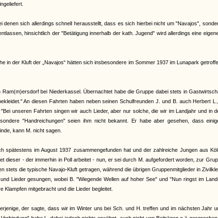
ngeliefert.
denen sich allerdings schnell herausstellt, dass es sich hierbei nicht um "Navajos", sond
lassen, hinsichtlich der "Betätigung innerhalb der kath. Jugend" wird allerdings eine eigen
 in der Kluft der „Navajos“ hätten sich insbesondere im Sommer 1937 im Lunapark getroffe
Ram(m)ersdorf bei Niederkassel. Übernachtet habe die Gruppe dabei stets in Gastwirtscha
ekleidet." An diesen Fahrten haben neben seinen Schulfreunden J. und B. auch Herbert L.
"Bei unseren Fahrten singen wir auch Lieder, aber nur solche, die wir im Landjahr und in 
esondere "Handreichungen" seien ihm nicht bekannt. Er habe aber gesehen, dass einig
inde, kann M. nicht sagen.
 sich spätestens im August 1937 zusammengefunden hat und der zahlreiche Jungen aus Köl
 dieser - der immerhin in Poll arbeitet - nun, er sei durch M. aufgefordert worden, zur Gru
n stets die typische Navajo-Kluft getragen, während die übrigen Gruppenmitglieder in Zivilkl
 und Lieder gesungen, wobei B. "Wiegende Wellen auf hoher See" und "Nun ringst im Land
re Klampfen mitgebracht und die Lieder begleitet.
derjenige, der sagte, dass wir im Winter uns bei Sch. und H. treffen und im nächsten Jahr 