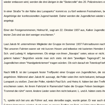
wieder entlassen wird, werden die drei übrigen in die "Sistierzelle" des 20. Polizeireviers ei
In einer Straße "in der Nähe des Lunaparks" kommt es zu fünf weiteren Festnahmen, bei 
Angehörige der konfessionellen Jugend handelt. Daher werden die Jugendlichen wieder ent
angelegt.
Einer der Festgenommenen, Helmut M., sagt am 22. Oktober 1937 aus, Kalker Jugendliche
letzter Zeit sind sie dort weniger erschienen."
Laut Jakob M. unternehmen Mitglieder der Gruppe im Sommer 1937 Fahrradtouren nach 
"Bei unseren Fahrten waren wir mit kurzen Hosen und teilweise mit karierten Hemden b
Sch. und Ludwig H. teilgenommen. Ob einige von ihnen „Navajos“ seien, wisse er nicht. 
gelernt haben." Begrüßen würde man sich stets mit dem "jeweiligen Tagesgruß"; b
Jugendlichen einen "Handgelenkriemen" tragen würden. Ob sich darauf ein Totenkopf bef
Nach Willi B. ist der Lunapark fester Treffpunkt einer Gruppe von Jugendlichen, die
angehören. Während aber Jakob M. aussagt, die Poller seien ihm nicht bekannt, behauptet
Lunapark zu stoßen. Zwei der Poller, nämlich Paul Sch. und Heinz A. hätten bei den Treffe
erschienen seien. An ihrem Fahrtziel in Ramersdorf habe die Gruppe Felsen bestiegen
Trommel die rührt" nennt. Andere Lieder seien ihm nicht bekannt. L. und A. hätten stets ih
"L. spielte sich bei uns als Führer auf, was derselbe sagte, wurde getan. Er war auch 