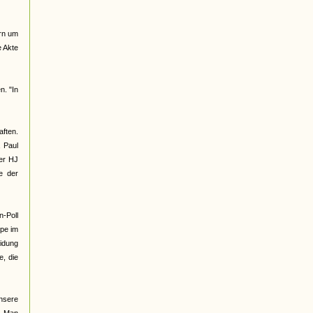
ern um
e Akte
n. "In
ften.
, Paul
der HJ
e der
n-Poll
ppe im
eidung
e, die
unsere