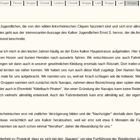
Gruppe
Person
Gruppe
Chronik
Lexikon
Chronik
Gruppe
Lied
Gruppe
Lied
Gruppe
Jugendlichen, die von den wilden linksrheinischen Cliquen fasziniert sind und sich erst allm
ies geht aus der interessanten Aussage des Kalker Jugendlichen Ernst S. hervor, der die A
kend beschreibt.
e ich mich in den letzten Jahren häufig an der Ecke Kalker Hauptstrasse aufgehalten. Hier
rzen Hosen und bunten Hemden nach auswärts fahren. Wir entschlossen uns auch Fahrt
ingen wir dann auch in unserer gewöhnlichen Kleidung erstmals nach Rösrath. Dort trafen w
nd lernten sie näher kennen. Wir haben uns nun auch diese Kluft zugelegt. Den Namen Na
male für uns aufgebracht. Wir nannten uns so, weil wir Krach schlugen wie die Indianer. W
r Gruppen nannten sich zunächst nicht Navajos, nahmen diese Bezeichnung aber später ebe
oder auch in Ehrenfeld "Kittelbach-Piraten". Von einer Gründung der Navajos kann keine Rede
h vielmehr allmählig entwickelt. Auch der Fahrtenbetrieb kam erst allmählig auf, der eigen
tsrheinischen erst mit zeitlicher Verzögerung bilden und die "Nachzügler" deshalb dem Spo
twas verächtlich auf uns Kalker herabsahen, weil wir erst seit etwa 6 Monaten die Fa
 nannten sie auch schon einmal "Nerother", daher die Abwandlung für uns.“
denheit zu Protokoll, dass es sich bei den „Navajos“ um eine Fortführung der Bündischen 