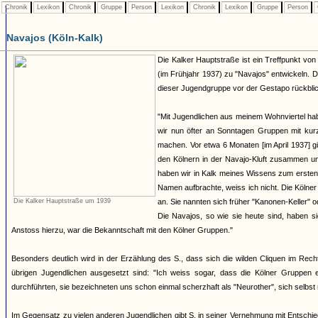
Chronik
Lexikon
Chronik
Gruppe
Person
Lexikon
Chronik
Lexikon
Gruppe
Person
Navajos (Köln-Kalk)
Die Kalker Hauptstraße ist ein Treffpunkt von 
(im Frühjahr 1937) zu "Navajos" entwickeln. D
dieser Jugendgruppe vor der Gestapo rückblic
"Mit Jugendlichen aus meinem Wohnviertel hab
wir nun öfter an Sonntagen Gruppen mit ku
machen. Vor etwa 6 Monaten [im April 1937] g
den Kölnern in der Navajo-Kluft zusammen u
haben wir in Kalk meines Wissens zum ersten 
Namen aufbrachte, weiss ich nicht. Die Kölne
Die Kalker Hauptstraße um 1939
an. Sie nannten sich früher "Kanonen-Keller" 
Die Navajos, so wie sie heute sind, haben sic
Anstoss hierzu, war die Bekanntschaft mit den Kölner Gruppen."
Besonders deutlich wird in der Erzählung des S., dass sich die wilden Cliquen im Rech
übrigen Jugendlichen ausgesetzt sind: "Ich weiss sogar, dass die Kölner Gruppen e
durchführten, sie bezeichneten uns schon einmal scherzhaft als "Neurother", sich selbst
Im Gegensatz zu vielen anderen Jugendlichen gibt S. in seiner Vernehmung mit Entschie