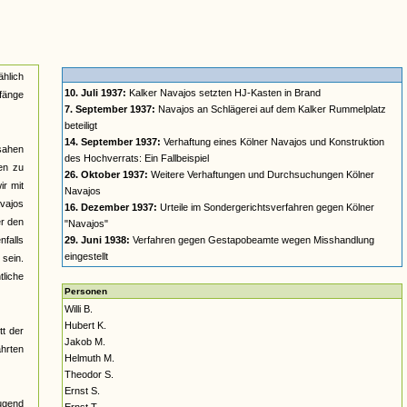
ählich
10. Juli 1937:
Kalker Navajos setzten HJ-Kasten in Brand
nfänge
7. September 1937:
Navajos an Schlägerei auf dem Kalker Rummelplatz
beteiligt
14. September 1937:
Verhaftung eines Kölner Navajos und Konstruktion
 sahen
des Hochverrats: Ein Fallbeispiel
en zu
26. Oktober 1937:
Weitere Verhaftungen und Durchsuchungen Kölner
ir mit
Navajos
vajos
16. Dezember 1937:
Urteile im Sondergerichtsverfahren gegen Kölner
er den
"Navajos"
nfalls
29. Juni 1938:
Verfahren gegen Gestapobeamte wegen Misshandlung
eingestellt
 sein.
tliche
Personen
Willi B.
Hubert K.
tt der
Jakob M.
hrten
Helmuth M.
Theodor S.
Ernst S.
Jugend