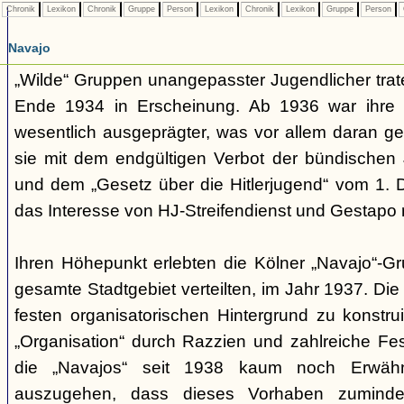
Chronik
Lexikon
Chronik
Gruppe
Person
Lexikon
Chronik
Lexikon
Gruppe
Person
Navajo
„Wilde“ Gruppen unangepasster Jugendlicher trate
Ende 1934 in Erscheinung. Ab 1936 war ihre 
wesentlich ausgeprägter, was vor allem daran ge
sie mit dem endgültigen Verbot der bündischen
und dem „Gesetz über die Hitlerjugend“ vom 1. 
das Interesse von HJ-Streifendienst und Gestapo 
Ihren Höhepunkt erlebten die Kölner „Navajo“-Gr
gesamte Stadtgebiet verteilten, im Jahr 1937. Di
festen organisatorischen Hintergrund zu konstru
„Organisation“ durch Razzien und zahlreiche F
die „Navajos“ seit 1938 kaum noch Erwähn
auszugehen, dass dieses Vorhaben zumindes