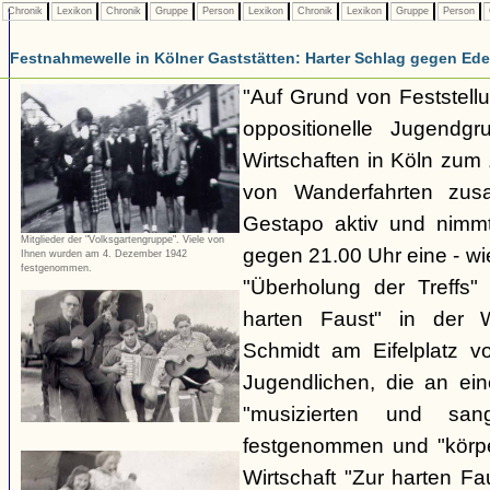
Chronik
Lexikon
Chronik
Gruppe
Person
Lexikon
Chronik
Lexikon
Gruppe
Person
Festnahmewelle in Kölner Gaststätten: Harter Schlag gegen Ede
"Auf Grund von Feststellu
oppositionelle Jugendg
Wirtschaften in Köln zu
von Wanderfahrten zus
Gestapo aktiv und nim
Mitglieder der "Volksgartengruppe". Viele von
gegen 21.00 Uhr eine - wi
Ihnen wurden am 4. Dezember 1942
festgenommen.
"Überholung der Treffs"
harten Faust" in der 
Schmidt am Eifelplatz v
Jugendlichen, die an ein
"musizierten und san
festgenommen und "körper
Wirtschaft "Zur harten F