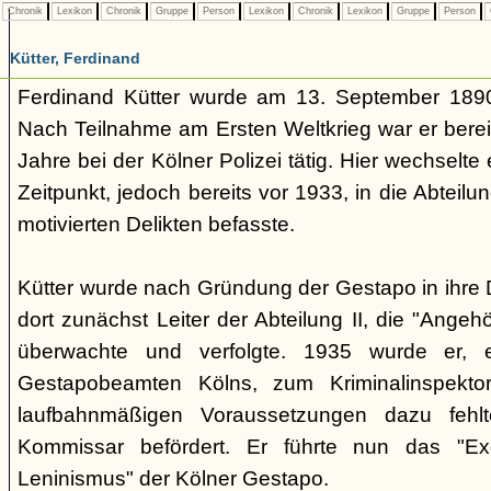
Chronik
Lexikon
Chronik
Gruppe
Person
Lexikon
Chronik
Lexikon
Gruppe
Person
Kütter, Ferdinand
Ferdinand Kütter wurde am 13. September 1890
Nach Teilnahme am Ersten Weltkrieg war er berei
Jahre bei der Kölner Polizei tätig. Hier wechselt
Zeitpunkt, jedoch bereits vor 1933, in die Abteilung
motivierten Delikten befasste.
Kütter wurde nach Gründung der Gestapo in ihr
dort zunächst Leiter der Abteilung II, die "Angeh
überwachte und verfolgte. 1935 wurde er, ei
Gestapobeamten Kölns, zum Kriminalinspekt
laufbahnmäßigen Voraussetzungen dazu fehl
Kommissar befördert. Er führte nun das "Exe
Leninismus" der Kölner Gestapo.