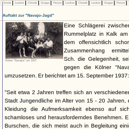
Chronik
Lexikon
Chronik
Gruppe
Person
Lexikon
Chronik
Lexikon
Gruppe
Person
Auftakt zur "Navajo-Jagd"
Eine Schlägerei zwisch
Rummelplatz in Kalk am
dem offensichtlich sch
Zusammenhang ermitte
Sch. die Gelegenheit, se
Kölner "Navajos" um 1937
gegen die Kölner "Nava
umzusetzen. Er berichtet am 15. September 1937:
"Seit etwa 2 Jahren treffen sich an verschieden
Stadt Jungendliche im Alter von 15 - 20 Jahren, d
Kleidung die Aufmerksamkeit ebenso auf sich
schamloses und herausforderndes Benehmen. Es 
Burschen, die sich meist auch in Begleitung ein