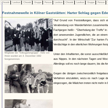
Chronik
Lexikon
Chronik
Gruppe
Person
Lexikon
Chronik
Lexikon
Gruppe
Person
Festnahmewelle in Kölner Gaststätten: Harter Schlag gegen Ede
"Auf Grund von Feststellungen, dass sich e
Verabredung von Wanderfahrten zusammenfand
Fachjargon heißt - "Überholung der Treffs" in
dort anwesenden Jugendlichen, die an einem 
durchsucht". In der Wirtschaft "Zur harten
Verdächtige in den elterlichen Wohnungen fest
Mitglieder der "Volksgartengruppe". Viele von
Unter den Inhaftierten, die sonst ausschließl
Ihnen wurden am 4. Dezember 1942
aus Nippes. In den nächsten Tagen und Woche
festgenommen.
Allerdings soll es noch lange dauern, bis die An
Gegen die übrigen zwischenzeitlich freigelass
Verfahren einzuleiten, wozu es nach Lage d
eingezogen, die Mädchen treten nicht mehr in 