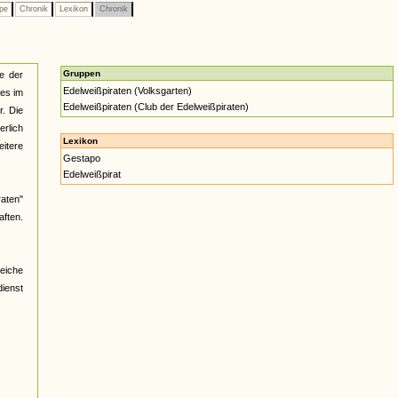
pe
Chronik
Lexikon
Chronik
Gruppen
e der
Edelweißpiraten (Volksgarten)
es im
Edelweißpiraten (Club der Edelweißpiraten)
r. Die
erlich
Lexikon
itere
Gestapo
Edelweißpirat
raten"
ften.
reiche
ienst