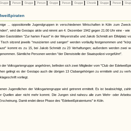
Gruppe
Person
Gruppe
Person
Gruppe
Person
Gruppe
Chronik
Gruppe
Person
Grup
lweißpiraten
inige ... oppositionelle Jugendgruppen in verschiedenen Wirtschaften in Köln zum Zweck
en", wird die Gestapo aktiv und nimmt am 4. Dezember 1942 gegen 21.00 Uhr eine - wie 
 den Gaststätten "Zur harten Faust" in der Weyerstraße und Jakob Schmidt am Eifelplatz vo
Tisch sitzend jeweils "musizierten und sangen" werden vorläufig festgenommen und "körp
 Faust" kommt es zu 15, bei Jakob Schmidt zu 23 Verhaftungen; außerdem werden zwei we
genommen. Sämtliche Personen werden "der Dienststelle der Staatspolizei vorgeführt".
ich der Volksgartengruppe angehören, befinden sich zwei Mitglieder vom "Club der Edelweißpi
n gelingt es der Gestapo auch die übrigen 13 Clubangehörigen zu ermitteln und zu verha
klageschrift vorliegt.
enen Jugendlichen der Volksgartengruppe wird getrennt ermittelt. Es ist beabsichtigt, zahl
er Quellen aber nicht mehr kommt. Die Jungen sind nahezu alle zum Wehr- oder Arbeitsd
Erscheinung. Damit endet diese Phase des "Edelweißpiratentums" in Köln.