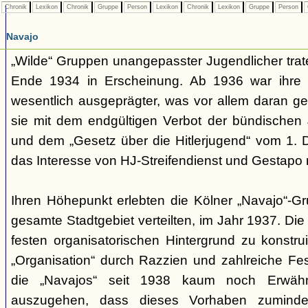
Chronik
Lexikon
Chronik
Gruppe
Person
Lexikon
Chronik
Lexikon
Gruppe
Person
Navajo
„Wilde“ Gruppen unangepasster Jugendlicher trate
Ende 1934 in Erscheinung. Ab 1936 war ihre 
wesentlich ausgeprägter, was vor allem daran ge
sie mit dem endgültigen Verbot der bündischen
und dem „Gesetz über die Hitlerjugend“ vom 1. 
das Interesse von HJ-Streifendienst und Gestapo 
Ihren Höhepunkt erlebten die Kölner „Navajo“-Gr
gesamte Stadtgebiet verteilten, im Jahr 1937. Di
festen organisatorischen Hintergrund zu konstru
„Organisation“ durch Razzien und zahlreiche F
die „Navajos“ seit 1938 kaum noch Erwähn
auszugehen, dass dieses Vorhaben zumindes