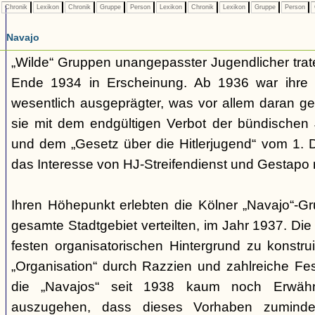
Chronik
Lexikon
Chronik
Gruppe
Person
Lexikon
Chronik
Lexikon
Gruppe
Person
Navajo
„Wilde“ Gruppen unangepasster Jugendlicher trate
Ende 1934 in Erscheinung. Ab 1936 war ihre 
wesentlich ausgeprägter, was vor allem daran ge
sie mit dem endgültigen Verbot der bündischen
und dem „Gesetz über die Hitlerjugend“ vom 1. 
das Interesse von HJ-Streifendienst und Gestapo 
Ihren Höhepunkt erlebten die Kölner „Navajo“-Gr
gesamte Stadtgebiet verteilten, im Jahr 1937. Di
festen organisatorischen Hintergrund zu konstru
„Organisation“ durch Razzien und zahlreiche F
die „Navajos“ seit 1938 kaum noch Erwähn
auszugehen, dass dieses Vorhaben zumindes