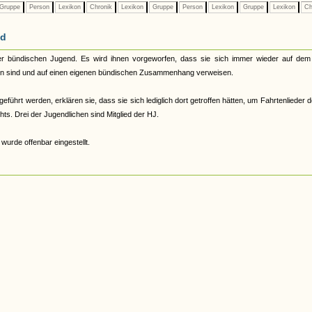
Gruppe
Person
Lexikon
Chronik
Lexikon
Gruppe
Person
Lexikon
Gruppe
Lexikon
Ch
nd
er bündischen Jugend. Es wird ihnen vorgeworfen, dass sie sich immer wieder auf dem 
rboten sind und auf einen eigenen bündischen Zusammenhang verweisen.
führt werden, erklären sie, dass sie sich lediglich dort getroffen hätten, um Fahrtenlieder 
ts. Drei der Jugendlichen sind Mitglied der HJ.
wurde offenbar eingestellt.