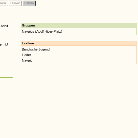
ronik
Lexikon
Chronik
Gruppen
Adolf
Navajos (Adolf Hitler-Platz)
Lexikon
der HJ
Bündische Jugend
Lieder
Navajo