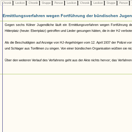
Chronik
Lexikon
Chronik
Gruppe
Person
Lexikon
Chronik
Lexikon
Gruppe
Person
Ermittlungsverfahren wegen Fortführung der bündischen Juge
Gegen sechs Kölner Jugendliche läuft ein Ermittlungsverfahren wegen Fortführung d
Hitlerplatz (heute: Ebertplatz) getroffen und Lieder gesungen hätten, die in der HJ ve
Als die Beschuldigten auf Anzeige von HJ-Angehörigen vom 12. April 1937 der Polizei vorge
und Schlager aus Tonfilmen zu singen. Von einer bündischen Organisation wüßten sie nich
Über den weiteren Verlauf des Verfahrens geht aus der Akte nichts hervor; das Verfahren 