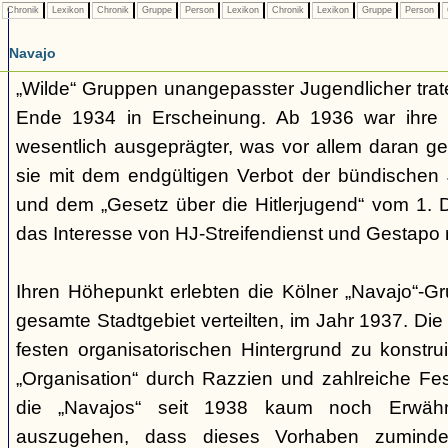
Chronik
Lexikon
Chronik
Gruppe
Person
Lexikon
Chronik
Lexikon
Gruppe
Person
Navajo
„Wilde“ Gruppen unangepasster Jugendlicher trate
Ende 1934 in Erscheinung. Ab 1936 war ihre 
wesentlich ausgeprägter, was vor allem daran ge
sie mit dem endgültigen Verbot der bündischen
und dem „Gesetz über die Hitlerjugend“ vom 1. 
das Interesse von HJ-Streifendienst und Gestapo 
Ihren Höhepunkt erlebten die Kölner „Navajo“-Gr
gesamte Stadtgebiet verteilten, im Jahr 1937. Di
festen organisatorischen Hintergrund zu konstru
„Organisation“ durch Razzien und zahlreiche F
die „Navajos“ seit 1938 kaum noch Erwähn
auszugehen, dass dieses Vorhaben zumindes