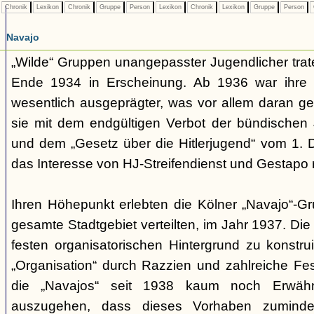
Chronik
Lexikon
Chronik
Gruppe
Person
Lexikon
Chronik
Lexikon
Gruppe
Person
Navajo
„Wilde“ Gruppen unangepasster Jugendlicher trate
Ende 1934 in Erscheinung. Ab 1936 war ihre 
wesentlich ausgeprägter, was vor allem daran ge
sie mit dem endgültigen Verbot der bündischen
und dem „Gesetz über die Hitlerjugend“ vom 1. 
das Interesse von HJ-Streifendienst und Gestapo 
Ihren Höhepunkt erlebten die Kölner „Navajo“-Gr
gesamte Stadtgebiet verteilten, im Jahr 1937. Di
festen organisatorischen Hintergrund zu konstru
„Organisation“ durch Razzien und zahlreiche F
die „Navajos“ seit 1938 kaum noch Erwähn
auszugehen, dass dieses Vorhaben zumindes