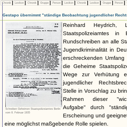
Chronik
Lexikon
Chronik
Gruppe
Person
Lexikon
Chronik
Lexikon
Gruppe
Person
Gestapo übernimmt "ständige Beobachtung jugendlicher Recht
Reinhard Heydrich, 
Staatspolizeiamtes in 
Rundschreiben an alle Staa
Jugendkriminalität in De
erschreckenden Umfang
die Geheime Staatspolize
Wege zur Verhütung e
jugendlicher Rechtsbr
Stelle in Vorschlag zu bri
Rahmen dieser "wicht
Aufgabe" durch "ständ
Schreiben Geheimen Staatspolizeiamtes Berlin
vom 8. Februar 1935
Erscheinung und geeignet
eine möglichst maßgebende Rolle spielen.