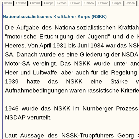
Chronik
Lexikon
Chronik
Gruppe
Person
Lexikon
Chronik
Lexikon
Gruppe
Person
Nationalsozialistisches Kraftfahrer-Korps (NSKK)
Die Aufgabe des Nationalsozialistischen Kraftfa
"motorische Ertüchtigung der Jugend" und die K
Heeres. Von April 1931 bis Juni 1934 war das NS
SA. Danach wurde es eine Gliederung der NSDAP
Motor-SA vereinigt. Das NSKK wurde unter and
Heer und Luftwaffe, aber auch für die Regelung 
1939 hatte das NSKK eine Stärke 
Aufnahmebedingungen waren rassistische Kriterie
1946 wurde das NSKK im Nürnberger Prozess a
NSDAP verurteilt.
Laut Aussage des NSSK-Truppführers Georg 