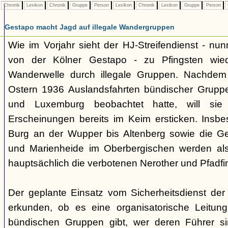
Chronik
Lexikon
Chronik
Gruppe
Person
Lexikon
Chronik
Lexikon
Gruppe
Person
Gestapo macht Jagd auf illegale Wandergruppen
Wie im Vorjahr sieht der HJ-Streifendienst - nunm
von der Kölner Gestapo - zu Pfingsten wie
Wanderwelle durch illegale Gruppen. Nachdem
Ostern 1936 Auslandsfahrten bündischer Gruppe
und Luxemburg beobachtet hatte, will sie 
Erscheinungen bereits im Keim ersticken. Insb
Burg an der Wupper bis Altenberg sowie die
und Marienheide im Oberbergischen werden als
hauptsächlich die verbotenen Nerother und Pfadfin
Der geplante Einsatz vom Sicherheitsdienst der 
erkunden, ob es eine organisatorische Leitung
bündischen Gruppen gibt, wer deren Führer s