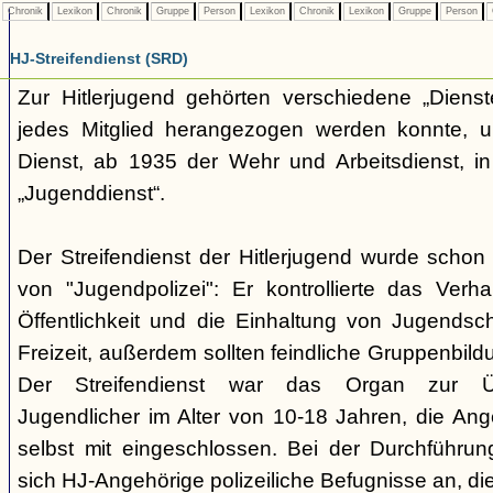
Chronik
Lexikon
Chronik
Gruppe
Person
Lexikon
Chronik
Lexikon
Gruppe
Person
HJ-Streifendienst (SRD)
Zur Hitlerjugend gehörten verschiedene „Dienst
jedes Mitglied herangezogen werden konnte, u
Dienst, ab 1935 der Wehr und Arbeitsdienst, in
„Jugenddienst“.
Der Streifendienst der Hitlerjugend wurde schon 
von "Jugendpolizei": Er kontrollierte das Verha
Öffentlichkeit und die Einhaltung von Jugends
Freizeit, außerdem sollten feindliche Gruppenbil
Der Streifendienst war das Organ zur Üb
Jugendlicher im Alter von 10-18 Jahren, die Ang
selbst mit eingeschlossen. Bei der Durchführu
sich HJ-Angehörige polizeiliche Befugnisse an, di