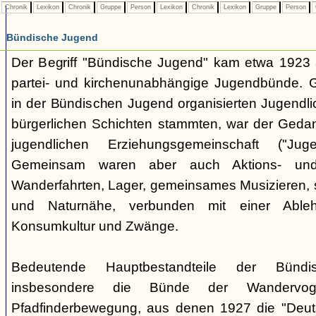
Chronik
Lexikon
Chronik
Gruppe
Person
Lexikon
Chronik
Lexikon
Gruppe
Person
Bündische Jugend
Der Begriff "Bündische Jugend" kam etwa 1923 a
partei- und kirchenunabhängige Jugendbünde.
in der Bündischen Jugend organisierten Jugendli
bürgerlichen Schichten stammten, war der Geda
jugendlichen Erziehungsgemeinschaft ("Jug
Gemeinsam waren aber auch Aktions- und
Wanderfahrten, Lager, gemeinsames Musizieren, s
und Naturnähe, verbunden mit einer Ableh
Konsumkultur und Zwänge.
Bedeutende Hauptbestandteile der Bünd
insbesondere die Bünde der Wandervo
Pfadfinderbewegung, aus denen 1927 die "Deuts