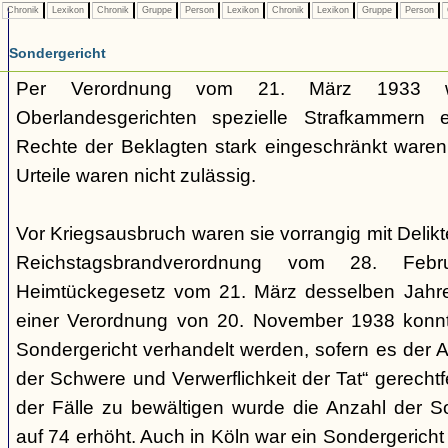
Chronik
Lexikon
Chronik
Gruppe
Person
Lexikon
Chronik
Lexikon
Gruppe
Person
Sondergericht
Per Verordnung vom 21. März 1933 
Oberlandesgerichten spezielle Strafkammern e
Rechte der Beklagten stark eingeschränkt waren.
Urteile waren nicht zulässig.
Vor Kriegsausbruch waren sie vorrangig mit Deli
Reichstagsbrandverordnung vom 28. Fe
Heimtückegesetz vom 21. März desselben Jahres
einer Verordnung von 20. November 1938 konnte
Sondergericht verhandelt werden, sofern es der 
der Schwere und Verwerflichkeit der Tat“ gerechtf
der Fälle zu bewältigen wurde die Anzahl der 
auf 74 erhöht. Auch in Köln war ein Sondergericht