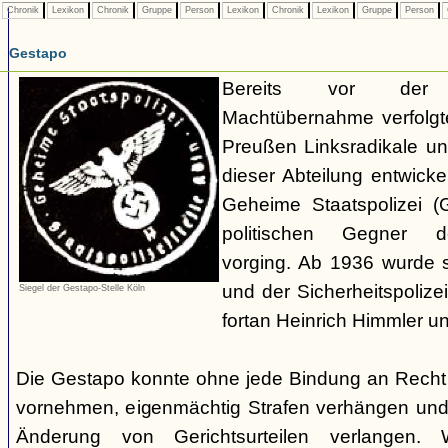
Chronik
Lexikon
Chronik
Gruppe
Person
Lexikon
Chronik
Lexikon
Gruppe
Person
Gestapo
Bereits vor der nat
Machtübernahme verfolgte 
Preußen Linksradikale u
dieser Abteilung entwicke
Geheime Staatspolizei (
politischen Gegner de
vorging. Ab 1936 wurde si
und der Sicherheitspolize
Siegel der Gestapo-Stelle Köln
fortan Heinrich Himmler u
Die Gestapo konnte ohne jede Bindung an Rech
vornehmen, eigenmächtig Strafen verhängen und
Änderung von Gerichtsurteilen verlangen. Wi