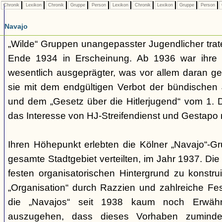
Chronik
Lexikon
Chronik
Gruppe
Person
Lexikon
Chronik
Lexikon
Gruppe
Person
Navajo
„Wilde“ Gruppen unangepasster Jugendlicher trate
Ende 1934 in Erscheinung. Ab 1936 war ihre 
wesentlich ausgeprägter, was vor allem daran ge
sie mit dem endgültigen Verbot der bündischen
und dem „Gesetz über die Hitlerjugend“ vom 1. 
das Interesse von HJ-Streifendienst und Gestapo 
Ihren Höhepunkt erlebten die Kölner „Navajo“-Gr
gesamte Stadtgebiet verteilten, im Jahr 1937. Di
festen organisatorischen Hintergrund zu konstru
„Organisation“ durch Razzien und zahlreiche F
die „Navajos“ seit 1938 kaum noch Erwähn
auszugehen, dass dieses Vorhaben zumindes