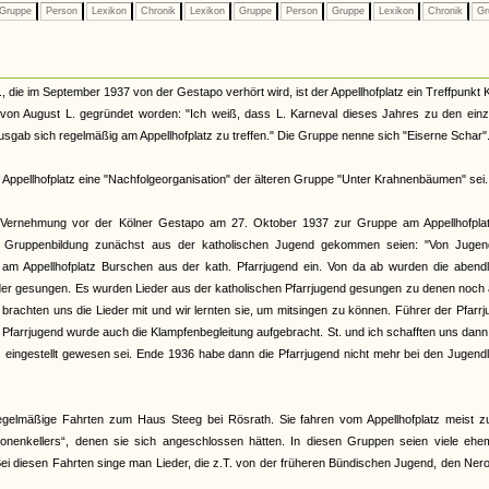
Gruppe
Person
Lexikon
Chronik
Lexikon
Gruppe
Person
Gruppe
Lexikon
Chronik
Gr
die im September 1937 von der Gestapo verhört wird, ist der Appellhofplatz ein Treffpunkt 
 von August L. gegründet worden: "Ich weiß, dass L. Karneval dieses Jahres zu den einz
usgab sich regelmäßig am Appellhofplatz zu treffen." Die Gruppe nenne sich "Eiserne Schar"
m Appellhofplatz eine "Nachfolgeorganisation" der älteren Gruppe "Unter Krahnenbäumen" sei.
er Vernehmung vor der Kölner Gestapo am 27. Oktober 1937 zur Gruppe am Appellhofplat
zur Gruppenbildung zunächst aus der katholischen Jugend gekommen seien: "Von Jugen
s am Appellhofplatz Burschen aus der kath. Pfarrjugend ein. Von da ab wurden die abend
r gesungen. Es wurden Lieder aus der katholischen Pfarrjugend gesungen zu denen noch ä
rachten uns die Lieder mit und wir lernten sie, um mitsingen zu können. Führer der Pfarr
 Pfarrjugend wurde auch die Klampfenbegleitung aufgebracht. St. und ich schafften uns dan
HJ eingestellt gewesen sei. Ende 1936 habe dann die Pfarrjugend nicht mehr bei den Jugend
gelmäßige Fahrten zum Haus Steeg bei Rösrath. Sie fahren vom Appellhofplatz meist zu
nenkellers“, denen sie sich angeschlossen hätten. In diesen Gruppen seien viele ehem
 Bei diesen Fahrten singe man Lieder, die z.T. von der früheren Bündischen Jugend, den Ner