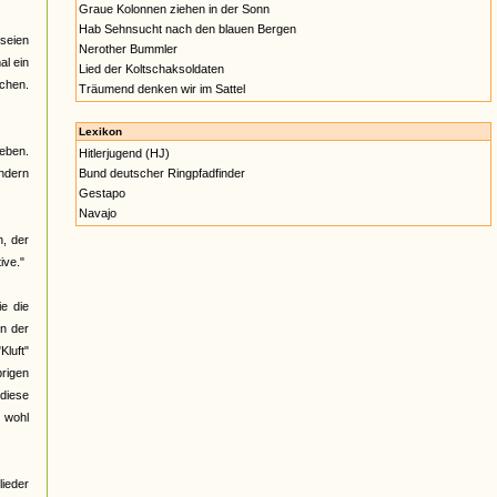
Graue Kolonnen ziehen in der Sonn
Hab Sehnsucht nach den blauen Bergen
 seien
Nerother Bummler
al ein
Lied der Koltschaksoldaten
ichen.
Träumend denken wir im Sattel
Lexikon
geben.
Hitlerjugend (HJ)
indern
Bund deutscher Ringpfadfinder
Gestapo
Navajo
n, der
ive."
ie die
en der
Kluft"
rigen
 diese
 wohl
lieder