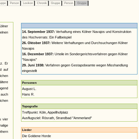
uppe
Person
Lexikon
Chronik
Gruppe
Person
Gruppe
Kölner
14. September 1937:
Verhaftung eines Kölner Navajos und Konstruktion
elnen
des Hochverrats: Ein Fallbeispiel
.
26. Oktober 1937:
Weitere Verhaftungen und Durchsuchungen Kölner
Navajos
16. Dezember 1937:
Urteile im Sondergerichtsverfahren gegen Kölner
"Navajos"
z. Er
29. Juni 1938:
Verfahren gegen Gestapobeamte wegen Misshandlung
d auf
eingestellt
lichen
ltere
Personen
jugend
August L.
n auch
Hans R.
lichen
Topografie
Treffpunkt: Köln, Appellhofplatz
Ausflugsziel: Rösrath, Strandbad "Ammerland"
 vier
alige
Lieder
othern
Die Goldene Horde