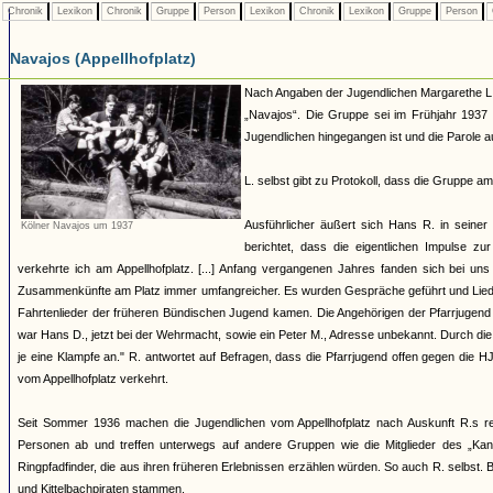
Chronik
Lexikon
Chronik
Gruppe
Person
Lexikon
Chronik
Lexikon
Gruppe
Person
Navajos (Appellhofplatz)
Nach Angaben der Jugendlichen Margarethe L., 
„Navajos“. Die Gruppe sei im Frühjahr 1937
Jugendlichen hingegangen ist und die Parole a
L. selbst gibt zu Protokoll, dass die Gruppe a
Ausführlicher äußert sich Hans R. in sein
Kölner Navajos um 1937
berichtet, dass die eigentlichen Impulse 
verkehrte ich am Appellhofplatz. [...] Anfang vergangenen Jahres fanden sich bei un
Zusammenkünfte am Platz immer umfangreicher. Es wurden Gespräche geführt und Liede
Fahrtenlieder der früheren Bündischen Jugend kamen. Die Angehörigen der Pfarrjugend b
war Hans D., jetzt bei der Wehrmacht, sowie ein Peter M., Adresse unbekannt. Durch die
je eine Klampfe an." R. antwortet auf Befragen, dass die Pfarrjugend offen gegen die 
vom Appellhofplatz verkehrt.
Seit Sommer 1936 machen die Jugendlichen vom Appellhofplatz nach Auskunft R.s re
Personen ab und treffen unterwegs auf andere Gruppen wie die Mitglieder des „Kano
Ringpfadfinder, die aus ihren früheren Erlebnissen erzählen würden. So auch R. selbst.
und Kittelbachpiraten stammen.