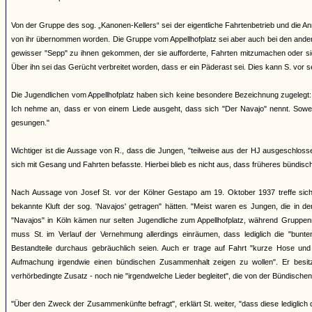
Von der Gruppe des sog. „Kanonen-Kellers“ sei der eigentliche Fahrtenbetrieb und die
von ihr übernommen worden. Die Gruppe vom Appellhofplatz sei aber auch bei den ande
gewisser "Sepp" zu ihnen gekommen, der sie aufforderte, Fahrten mitzumachen oder sic
Über ihn sei das Gerücht verbreitet worden, dass er ein Päderast sei. Dies kann S. vor 
Die Jugendlichen vom Appellhofplatz haben sich keine besondere Bezeichnung zugelegt
Ich nehme an, dass er von einem Liede ausgeht, dass sich "Der Navajo" nennt. Soweit 
gesungen."
Wichtiger ist die Aussage von R., dass die Jungen, "teilweise aus der HJ ausgeschlos
sich mit Gesang und Fahrten befasste. Hierbei blieb es nicht aus, dass früheres bündisches
Nach Aussage von Josef St. vor der Kölner Gestapo am 19. Oktober 1937 treffe sich a
bekannte Kluft der sog. 'Navajos' getragen" hätten. "Meist waren es Jungen, die in 
"Navajos" in Köln kämen nur selten Jugendliche zum Appellhofplatz, während Gruppenmi
muss St. im Verlauf der Vernehmung allerdings einräumen, dass lediglich die "bunte
Bestandteile durchaus gebräuchlich seien. Auch er trage auf Fahrt "kurze Hose und S
Aufmachung irgendwie einen bündischen Zusammenhalt zeigen zu wollen". Er besitz
verhörbedingte Zusatz - noch nie "irgendwelche Lieder begleitet", die von der Bündische
"Über den Zweck der Zusammenkünfte befragt", erklärt St. weiter, "dass diese lediglich