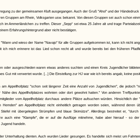
 Anregung zu der gemeinsamen Kluft ausgegangen. Auch der Gruß "Ahoi" und der Händedruck
ren Gruppen am Rhein, Volksgarten usw. bekannt. Von diesen Gruppen sei auch schon einm
h im Ammerländchen zu treffen. Dieser „Sepp“ sei etwa 25 Jahre alt und trage Parteiabze
seinem Erfahrungshintergrund aber nicht bestätigen.
: "Wann und wieso der Name "Navajo" für alle Gruppen aufgekommen ist, kann ich nicht an
ich mich erinnere ist das Lied schon recht alt und wurde bereits bei den früheren Pfadf
sen oder ausgeschieden waren etwas anderes suchten und einen Kreis Jugendlicher bildete
 Gut mit verwertet wurde. [...] Die Einstellung zur HJ war wie ich bereits angab, keine posit
m Appellhofplatz "schon seit längerer Zeit eine Anzahl von Jugendlichen", die jedoch "n
der Nähe des Appellhofplatzes wohnten oder dort gewohnt hatten." Von anderen Treffpunkt
tglieder vom Appellhofplatz durchaus andere Plätze aufsuchen würden. Hinsichtlich der "
n Hemden" am Appellhofplatz nicht einheitlich getragen worden seien, während deren üb
tiefel mit übergelegten Strümpfen und blaue Skimütze". Allerdings bestreitet er, "durch
e auch eine "Klampfe", die er auf die Ausflüge mitnehme, habe aber hierauf - so der
n Jugend handeln.
 der Unterhaltung dienten. Auch wurden Lieder gesungen. Es handelte sich meist um Fahrten