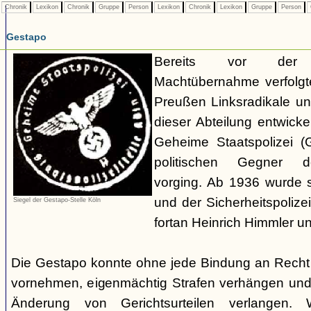
Chronik
Lexikon
Chronik
Gruppe
Person
Lexikon
Chronik
Lexikon
Gruppe
Person
Gestapo
Bereits vor der nat
Machtübernahme verfolgte 
Preußen Linksradikale u
dieser Abteilung entwicke
Geheime Staatspolizei (
politischen Gegner de
vorging. Ab 1936 wurde si
und der Sicherheitspolize
Siegel der Gestapo-Stelle Köln
fortan Heinrich Himmler u
Die Gestapo konnte ohne jede Bindung an Rech
vornehmen, eigenmächtig Strafen verhängen und
Änderung von Gerichtsurteilen verlangen. Wi