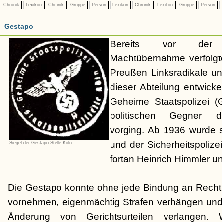
Chronik
Lexikon
Chronik
Gruppe
Person
Lexikon
Chronik
Lexikon
Gruppe
Person
Gestapo
Bereits vor der nat
Machtübernahme verfolgte 
Preußen Linksradikale u
dieser Abteilung entwicke
Geheime Staatspolizei (
politischen Gegner de
vorging. Ab 1936 wurde si
und der Sicherheitspolize
Siegel der Gestapo-Stelle Köln
fortan Heinrich Himmler u
Die Gestapo konnte ohne jede Bindung an Rech
vornehmen, eigenmächtig Strafen verhängen und
Änderung von Gerichtsurteilen verlangen. Wi