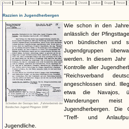
Chronik
Lexikon
Chronik
Gruppe
Person
Lexikon
Chronik
Lexikon
Gruppe
Person
Razzien in Jugendherbergen
Wie schon in den Jahre
anlässlich der Pfingstt
von bündischen und son
Jugendgruppen überw
werden. In diesem Jahr 
Kontrolle aller Jugendhe
"Reichsverband deuts
angeschlossen sind. Ille
etwa die Navajos, ü
Wanderungen meist 
Schreiben der Gestapo betr. „Fahrtenbetrieb der
Bündischen Jugend Pfingsten 1938“
Jugendherbergen. Die 
"Treff- und Anlaufp
Jugendliche.