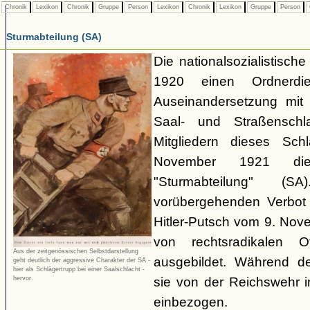
Chronik
Lexikon
Chronik
Gruppe
Person
Lexikon
Chronik
Lexikon
Gruppe
Person
Sturmabteilung (SA)
Die nationalsozialistisch
1920 einen Ordnerdi
Auseinandersetzung mit 
Saal- und Straßenschl
Mitgliedern dieses Sch
November 1921 die 
"Sturmabteilung" 
vorübergehenden Verbot
Hitler-Putsch vom 9. No
von rechtsradikalen Of
Aus der zeitgenössischen Selbstdarstellung
ausgebildet. Während d
geht deutlich der aggressive Charakter der SA -
hier als Schlägertrupp bei einer Saalschlacht -
sie von der Reichswehr i
hervor.
einbezogen.