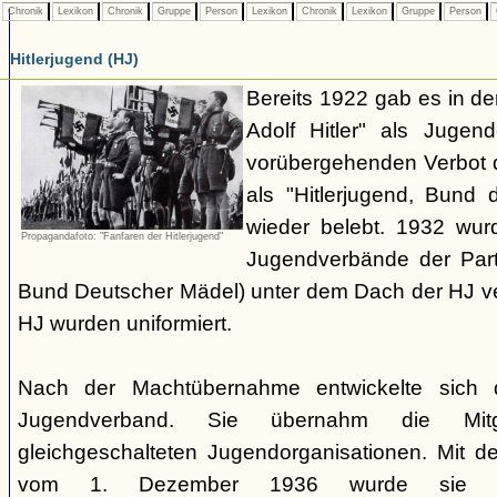
Chronik
Lexikon
Chronik
Gruppe
Person
Lexikon
Chronik
Lexikon
Gruppe
Person
Hitlerjugend (HJ)
Bereits 1922 gab es in 
Adolf Hitler" als Jugen
vorübergehenden Verbot d
als "Hitlerjugend, Bund 
wieder belebt. 1932 wurd
Propagandafoto: "Fanfaren der Hitlerjugend"
Jugendverbände der Part
Bund Deutscher Mädel) unter dem Dach der HJ vere
HJ wurden uniformiert.
Nach der Machtübernahme entwickelte sich 
Jugendverband. Sie übernahm die Mitgl
gleichgeschalteten Jugendorganisationen. Mit 
vom 1. Dezember 1936 wurde sie zu