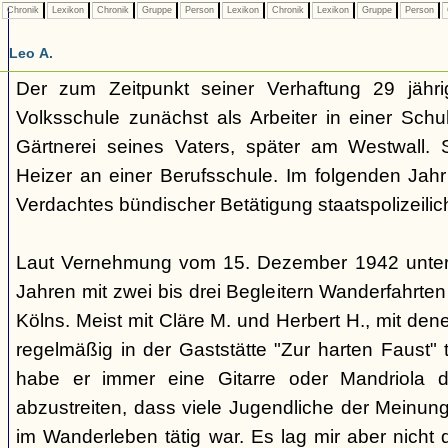
Chronik
Lexikon
Chronik
Gruppe
Person
Lexikon
Chronik
Lexikon
Gruppe
Person
Leo A.
Der zum Zeitpunkt seiner Verhaftung 29 jähr
Volksschule zunächst als Arbeiter in einer Schuh
Gärtnerei seines Vaters, später am Westwall. S
Heizer an einer Berufsschule. Im folgenden Jah
Verdachtes bündischer Betätigung staatspolizeilic
Laut Vernehmung vom 15. Dezember 1942 unterni
Jahren mit zwei bis drei Begleitern Wanderfahrt
Kölns. Meist mit Cläre M. und Herbert H., mit den
regelmäßig in der Gaststätte "Zur harten Faust" t
habe er immer eine Gitarre oder Mandriola d
abzustreiten, dass viele Jugendliche der Meinun
im Wanderleben tätig war. Es lag mir aber nicht