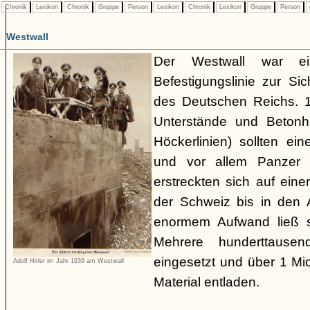
Chronik
Lexikon
Chronik
Gruppe
Person
Lexikon
Chronik
Lexikon
Gruppe
Person
Westwall
Der Westwall war ein
Befestigungslinie zur S
des Deutschen Reichs. 1
Unterstände und Betonh
Höckerlinien) sollten ei
und vor allem Panzer 
erstreckten sich auf ei
der Schweiz bis in den
enormem Aufwand ließ si
Mehrere hunderttausen
eingesetzt und über 1 M
Adolf Hitler im Jahr 1939 am Westwall
Material entladen.