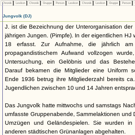
Chronik
Lexikon
Chronik
Gruppe
Person
Lexikon
Chronik
Lexikon
Gruppe
Person
Jungvolk (DJ)
J. ist die Bezeichnung der Unterorganisation der 
jährigen Jungen. (Pimpfe). In der eigentlichen HJ
18 erfasst. Zur Aufnahme, die jährlich am
propagandistischem Aufwand vollzogen wurde, 
Untersuchung, ein Gelöbnis und das Bestehen
Darauf bekamen die Mitglieder eine Uniform s
Ende 1936 betrug ihre Mitgliederzahl bereits ca
Jugendlichen zwischen 10 und 14 Jahren entspra
Das Jungvolk hatte mittwochs und samstags Nachm
umfasste Gruppenabende, Sammelaktionen und Dri
Umzügen und Geländespielen. Sie wurden in 
anderen städtischen Grünanlagen abgehalten.