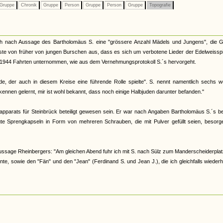
Gruppe
Chronik
Gruppe
Person
Gruppe
Person
Gruppe
Topografie
ich nach Aussage des Bartholomäus S. eine "grössere Anzahl Mädels und Jungens", die Gi
usste von früher von jungen Burschen aus, dass es sich um verbotene Lieder der Edelweissp
 1944 Fahrten unternommen, wie aus dem Vernehmungsprotokoll S.´s hervorgeht.
e, der auch in diesem Kreise eine führende Rolle spielte". S. nennt namentlich sechs we
kennen gelernt, mir ist wohl bekannt, dass noch einige Halbjuden darunter befanden."
pparats für Steinbrück beteiligt gewesen sein. Er war nach Angaben Bartholomäus S.´s b
te Sprengkapseln in Form von mehreren Schrauben, die mit Pulver gefüllt seien, besorg
Aussage Rheinbergers: "Am gleichen Abend fuhr ich mit S. nach Sülz zum Manderscheiderpla
te, sowie den "Fän" und den "Jean" (Ferdinand S. und Jean J.), die ich gleichfalls wiederh