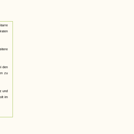
tarre
iraten
itere
ei den
en zu
tz und
olt im