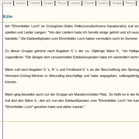
Chronik
Lexikon
Chronik
Gruppe
Person
Lexikon
Chronik
Lexikon
Gruppe
Person
Köln
Am "Ehrenfelder Loch" im Grüngürtel (Nähe Pellenzstraße/Innere Kanalstraße) traf s
spielten und Lieder sangen: "Von den Liedern hatte ich bereits einige gehört und ich w
handelte." Die Edelweißpiraten vom Ehrenfelder Loch haben vermutlich noch im Sommer
Zu dieser Gruppe gehörte nach Angaben S.´s der ca. 19jährige Männ K., "ein Halbjud
Jugendliche: "Die übrigen dort versammelten Edelweisspiraten habe ich namentlich nicht 
Männ soll nach Angaben S.´s, R.´s und Ferdinand S.´s an der Beschaffung des Sprenga
Hermann-Göring-Werken in Wesseling beschäftigt und habe angegeben, selbstgefertig
können.
Männ ging bisweilen auch zur der Gruppe am Manderscheider Platz. So heißt es in der 
traf dort den Männ K., den ich von den Edelweißpiraten vom "Ehrenfelder Loch" her kann
"Ehrenfelder Loch" gesehen hatte und daher kannte."