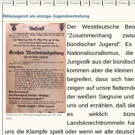
Chronik
Lexikon
Chronik
Lexikon
Chronik
Gruppe
Lied
Gruppe
Lexikon
Gruppe
Le
Hitlerjugend als einzige Jugendvertretung
Der Westdeutsche Beob
"Zusammenhang zwi
bündischer Jugend". Es 
Nationalsozialismus, d
Jungvolk aus der bündis
kommen aber die kleinen 
begreifen, dass sich hie
zeigen auf unsre flatter
der weißen Siegrune und 
uns und erzählen, daß dies
es wirklich bün
Aufruf zur HJ-Werbekundgebung am 29. Mai
1934
Landsknechttrommeln h
uns die Klampfe spielt oder wenn wir alte deuts