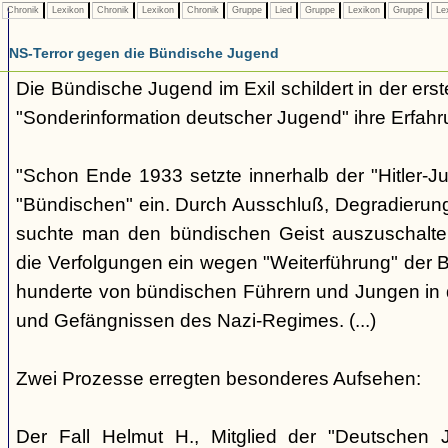
Chronik
Lexikon
Chronik
Lexikon
Chronik
Gruppe
Lied
Gruppe
Lexikon
Gruppe
Le
NS-Terror gegen die Bündische Jugend
Die Bündische Jugend im Exil schildert in der ers
"Sonderinformation deutscher Jugend" ihre Erfahr
"Schon Ende 1933 setzte innerhalb der "Hitler-J
"Bündischen" ein. Durch Ausschluß, Degradierun
suchte man den bündischen Geist auszuschalten.
die Verfolgungen ein wegen "Weiterführung" der
hunderte von bündischen Führern und Jungen in 
und Gefängnissen des Nazi-Regimes. (...)
Zwei Prozesse erregten besonderes Aufsehen:
Der Fall Helmut H., Mitglied der "Deutschen 