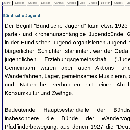
Chronik
Lexikon
Chronik
Lexikon
Chronik
Gruppe
Lied
Gruppe
Lexikon
Gruppe
Le
Bündische Jugend
Der Begriff "Bündische Jugend" kam etwa 1923 a
partei- und kirchenunabhängige Jugendbünde.
in der Bündischen Jugend organisierten Jugendli
bürgerlichen Schichten stammten, war der Geda
jugendlichen Erziehungsgemeinschaft ("Jug
Gemeinsam waren aber auch Aktions- und
Wanderfahrten, Lager, gemeinsames Musizieren, s
und Naturnähe, verbunden mit einer Ableh
Konsumkultur und Zwänge.
Bedeutende Hauptbestandteile der Bünd
insbesondere die Bünde der Wandervo
Pfadfinderbewegung, aus denen 1927 die "Deuts