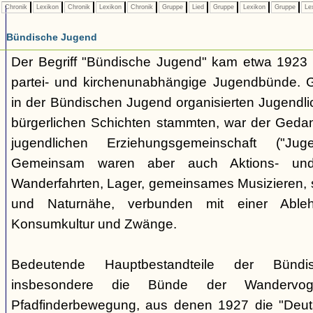
Chronik
Lexikon
Chronik
Lexikon
Chronik
Gruppe
Lied
Gruppe
Lexikon
Gruppe
Le
Bündische Jugend
Der Begriff "Bündische Jugend" kam etwa 1923 a
partei- und kirchenunabhängige Jugendbünde.
in der Bündischen Jugend organisierten Jugendli
bürgerlichen Schichten stammten, war der Geda
jugendlichen Erziehungsgemeinschaft ("Jug
Gemeinsam waren aber auch Aktions- und
Wanderfahrten, Lager, gemeinsames Musizieren, s
und Naturnähe, verbunden mit einer Ableh
Konsumkultur und Zwänge.
Bedeutende Hauptbestandteile der Bünd
insbesondere die Bünde der Wandervo
Pfadfinderbewegung, aus denen 1927 die "Deuts