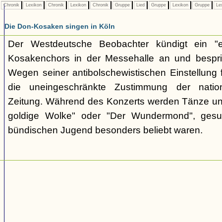
Chronik
Lexikon
Chronik
Lexikon
Chronik
Gruppe
Lied
Gruppe
Lexikon
Gruppe
Le
Die Don-Kosaken singen in Köln
Der Westdeutsche Beobachter kündigt ein "e
Kosakenchors in der Messehalle an und bespric
Wegen seiner antibolschewistischen Einstellung 
die uneingeschränkte Zustimmung der nationa
Zeitung. Während des Konzerts werden Tänze un
goldige Wolke" oder "Der Wundermond", gesu
bündischen Jugend besonders beliebt waren.