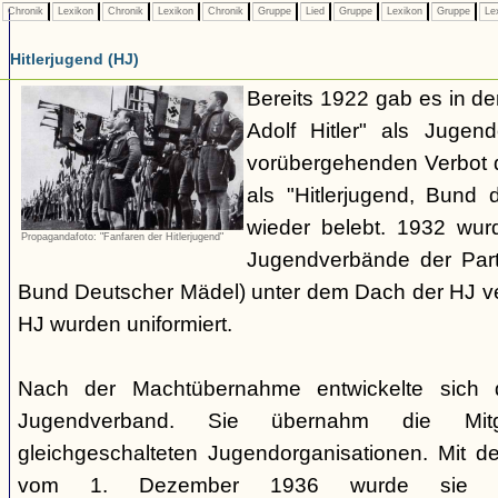
Chronik
Lexikon
Chronik
Lexikon
Chronik
Gruppe
Lied
Gruppe
Lexikon
Gruppe
Le
Hitlerjugend (HJ)
Bereits 1922 gab es in 
Adolf Hitler" als Jugen
vorübergehenden Verbot d
als "Hitlerjugend, Bund 
wieder belebt. 1932 wurd
Propagandafoto: "Fanfaren der Hitlerjugend"
Jugendverbände der Part
Bund Deutscher Mädel) unter dem Dach der HJ vere
HJ wurden uniformiert.
Nach der Machtübernahme entwickelte sich 
Jugendverband. Sie übernahm die Mitgl
gleichgeschalteten Jugendorganisationen. Mit 
vom 1. Dezember 1936 wurde sie zu