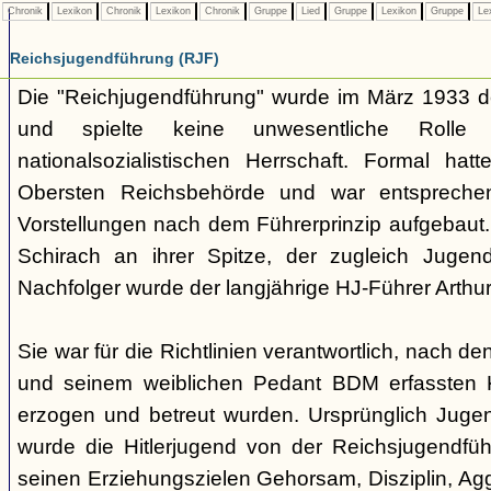
Chronik
Lexikon
Chronik
Lexikon
Chronik
Gruppe
Lied
Gruppe
Lexikon
Gruppe
Le
Reichsjugendführung (RJF)
Die "Reichjugendführung" wurde im März 1933 der
und spielte keine unwesentliche Rolle
nationalsozialistischen Herrschaft. Formal hatt
Obersten Reichsbehörde und war entsprechend 
Vorstellungen nach dem Führerprinzip aufgebaut.
Schirach an ihrer Spitze, der zugleich Juge
Nachfolger wurde der langjährige HJ-Führer Arth
Sie war für die Richtlinien verantwortlich, nach de
und seinem weiblichen Pedant BDM erfassten 
erzogen und betreut wurden. Ursprünglich Jugend
wurde die Hitlerjugend von der Reichsjugendfü
seinen Erziehungszielen Gehorsam, Disziplin, Aggr