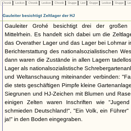
Chronik
Lexikon
Chronik
Lexikon
Chronik
Gruppe
Lied
Gruppe
Lexikon
Gruppe
Le
Gauleiter besichtigt Zeltlager der HJ
Gauleiter Grohé besichtigt drei der großen 
Mittelrhein. Es handelt sich dabei um die Zeltl
das Overather Lager und das Lager bei Lohmar im
Berichterstattung des nationalsozialistischen W
dann waren die Zustände in allen Lagern tadello
Lager als nationalsozialistische Schrebergartenanl
und Weltanschauung miteinander verbinden: "Fast
die stets geschäftigen Pimpfe kleine Gartenanlage
Siegrunen und HJ-Zeichen mit Blumen und Rasenf
einigen Zelten waren Inschriften wie "Jugend
schmieden Deutschland!", "Ein Volk, ein Führer"
ja!" in den Boden eingegraben.