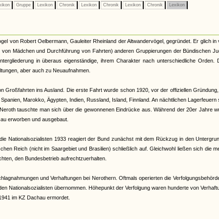
xikon
Gruppe
Lexikon
Chronik
Lexikon
Chronik
Lexikon
Chronik
Lexikon
l von Robert Oelbermann, Gauleiter Rheinland der Altwandervögel, gegründet. Er glich in 
me von Mädchen und Durchführung von Fahrten) anderen Gruppierungen der Bündischen Ju
ntergliederung in überaus eigenständige, ihrem Charakter nach unterschiedliche Orden. 
paltungen, aber auch zu Neuaufnahmen.
 Großfahrten ins Ausland. Die erste Fahrt wurde schon 1920, vor der offiziellen Gründung
Spanien, Marokko, Ägypten, Indien, Russland, Island, Finnland. An nächtlichen Lagerfeuern
 bei Neroth tauschte man sich über die gewonnenen Eindrücke aus. Während der 20er Jahre 
zau erworben und ausgebaut.
die Nationalsozialisten 1933 reagiert der Bund zunächst mit dem Rückzug in den Untergru
chen Reich (nicht im Saargebiet und Brasilien) schließlich auf. Gleichwohl ließen sich die m
chten, den Bundesbetrieb aufrechtzuerhalten.
agnahmungen und Verhaftungen bei Nerothern. Oftmals operierten die Verfolgungsbehörde
en Nationalsozialisten übernommen. Höhepunkt der Verfolgung waren hunderte von Verhaft
 1941 im KZ Dachau ermordet.