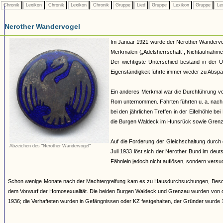
Chronik
Lexikon
Chronik
Lexikon
Chronik
Gruppe
Lied
Gruppe
Lexikon
Gruppe
Le
Nerother Wandervogel
Im Januar 1921 wurde der Nerother Wandervoge
Merkmalen („Adelsherrschaft“, Nichtaufnah
Der wichtigste Unterschied bestand in der U
Eigenständigkeit führte immer wieder zu Abs
Ein anderes Merkmal war die Durchführung von
Rom unternommen. Fahrten führten u. a. nach 
bei den jährlichen Treffen in der Eifelhöhle
die Burgen Waldeck im Hunsrück sowie Gren
Auf die Forderung der Gleichschaltung durch 
Abzeichen des "Nerother Wandervogel"
Juli 1933 löst sich der Nerother Bund im deuts
Fähnlein jedoch nicht auflösen, sondern versu
Schon wenige Monate nach der Machtergreifung kam es zu Hausdurchsuchungen, Beschl
dem Vorwurf der Homosexualität. Die beiden Burgen Waldeck und Grenzau wurden von d
1936; die Verhafteten wurden in Gefängnissen oder KZ festgehalten, der Gründer wurde