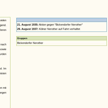
vielen
21. August 1935:
Aktion gegen "Bickendorfer Nerother"
gend.
29. August 1937:
Kölner Nerother auf Fahrt verhaftet
Deren
Gruppen
Bickendorfer Nerother
, nach
 sowie
wurden
nd. Im
eisten
n mit
ungen