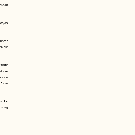
erden
vajos
ührer
en die
sorte
nd am
er den
 Rhein
iv. Es
ehmung