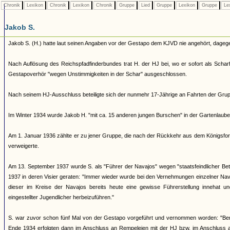
Chronik
Lexikon
Chronik
Lexikon
Chronik
Gruppe
Lied
Gruppe
Lexikon
Gruppe
Le
Jakob S.
Jakob S. (H.) hatte laut seinen Angaben vor der Gestapo dem KJVD nie angehört, dageg
Nach Auflösung des Reichspfadfinderbundes trat H. der HJ bei, wo er sofort als Scharf
Gestapoverhör "wegen Unstimmigkeiten in der Schar" ausgeschlossen.
Nach seinem HJ-Ausschluss beteiligte sich der nunmehr 17-Jährige an Fahrten der Grup
Im Winter 1934 wurde Jakob H. "mit ca. 15 anderen jungen Burschen" in der Gartenlaube
Am 1. Januar 1936 zählte er zu jener Gruppe, die nach der Rückkehr aus dem Königsfor
verweigerte.
Am 13. September 1937 wurde S. als "Führer der Navajos" wegen "staatsfeindlicher Bet
1937 in deren Visier geraten: "Immer wieder wurde bei den Vernehmungen einzelner N
dieser im Kreise der Navajos bereits heute eine gewisse Führerstellung innehat u
eingestellter Jugendlicher herbeizuführen."
S. war zuvor schon fünf Mal von der Gestapo vorgeführt und vernommen worden: "Bere
Ende 1934 erfolgten dann im Anschluss an Rempeleien mit der HJ bzw. im Anschluss a