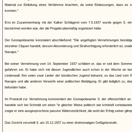
Material zur Einleitung eines Verfahrens brachten, da seine Einlassungen, dass es
konnten."
Erst im Zusammenhang mit der Kalker Schlägerei vom 7.9.1937 wurde gegen S. ein S
bezeichnet worden war, der die Prügelei planmäßig organisiert hätte
Der Gestapobeamte konstatiert abschließend: "Die angefügten Vernehmungen bestätige
einzelner Cliquen handelt, dessen Absonderung und Strafverfolgung erforderlich ist, u
Navajos."
Bei seiner Vernehmung vom 14. September 1937 schildert er, das er seit dem Sommer
gefahren sei. Er habe sich mit diesen Jugendlichen auch schon in der Woche an be
Lindenwall. Ihm seien zwar Lieder der bündischen Jugend bekannt, so das Lied vom Rü
Navajos und alle anderen Vorwürfe einer politischen Betätigung. Er gibt lediglich zu,
befunden habe.
Im Protokoll zur Vernehmung kommentiert der Gestapobeamte S. der offensichtlich an e
handele sich bei Schmidt um einen "in gleicher Weise politisch wie kriminell vorbelas
zeigte er eine ausgesprochene passive Widersetzlichkeit, die wohl der Erfolg seiner glimp
Das Gericht verurteilt S. am 15.12.1937 zu einer dreimonatigen Gefägnisstrafe.