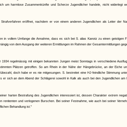
 sich um harmlose Zusammenkünfte und Scherze Jugendlicher handele, nicht widerlegt w
trafverfahren eröffnet, nachdem er von einem anderen Jugendlichen als Leiter der Na
n in vollem Umfange die Annahme, dass es sich bei S. alias Kanotz zu einen geistigen F
nabhängig von dem Ausgang der weiteren Ermittlungen im Rahmen der Gesamtermittlungen geg
 1934 regelmässig mit einigen bekannten Jungen meist Sonntags in verschiedene Ausflug
stimmten Plätzen getroffen. So am Rhein in der Nähe der Hängebrücke, an der Eiche u
bezahl, doch habe er es nie mitgesungen. S. bestreitet eine HJ-feindliche Stimmung unt
 dass er sich an dem Abend der Schlägerei sowohl in Kalk als auch bei den Jugendlichen am
iner harten Bestrafung des Jugendlichen interessiert ist, dessen Charakter extrem negat
teten renitenten und verlogenen Burschen. Bei seiner Festnahme, wie auch bei seiner Vern
flichen Behandlung ist."