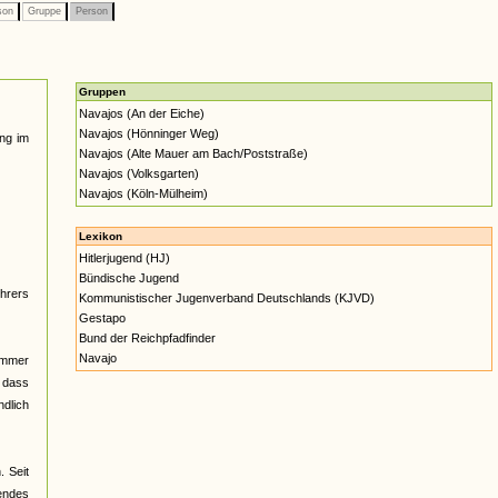
son
Gruppe
Person
Gruppen
Navajos (An der Eiche)
Navajos (Hönninger Weg)
ung im
Navajos (Alte Mauer am Bach/Poststraße)
Navajos (Volksgarten)
Navajos (Köln-Mülheim)
Lexikon
Hitlerjugend (HJ)
Bündische Jugend
ührers
Kommunistischer Jugenverband Deutschlands (KJVD)
Gestapo
Bund der Reichpfadfinder
Navajo
Sommer
 dass
dlich
 Seit
endes