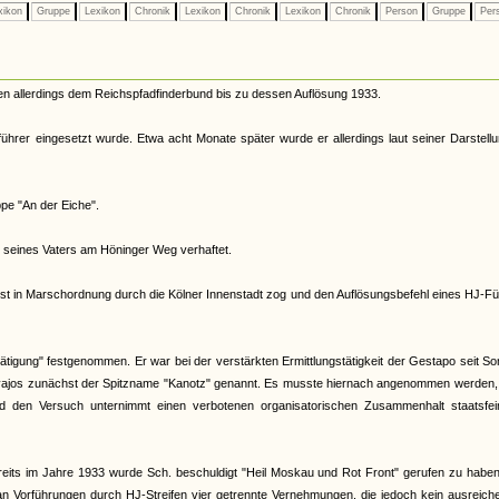
xikon
Gruppe
Lexikon
Chronik
Lexikon
Chronik
Lexikon
Chronik
Person
Gruppe
Per
en allerdings dem Reichspfadfinderbund bis zu dessen Auflösung 1933.
ührer eingesetzt wurde. Etwa acht Monate später wurde er allerdings laut seiner Darstell
pe "An der Eiche".
 seines Vaters am Höninger Weg verhaftet.
st in Marschordnung durch die Kölner Innenstadt zog und den Auflösungsbefehl eines HJ-F
ätigung" festgenommen. Er war bei der verstärkten Ermittlungstätigkeit der Gestapo seit 
avajos zunächst der Spitzname "Kanotz" genannt. Es musste hiernach angenommen werden,
nd den Versuch unternimmt einen verbotenen organisatorischen Zusammenhalt staatsfein
its im Jahre 1933 wurde Sch. beschuldigt "Heil Moskau und Rot Front" gerufen zu haben.
n Vorführungen durch HJ-Streifen vier getrennte Vernehmungen, die jedoch kein ausreich